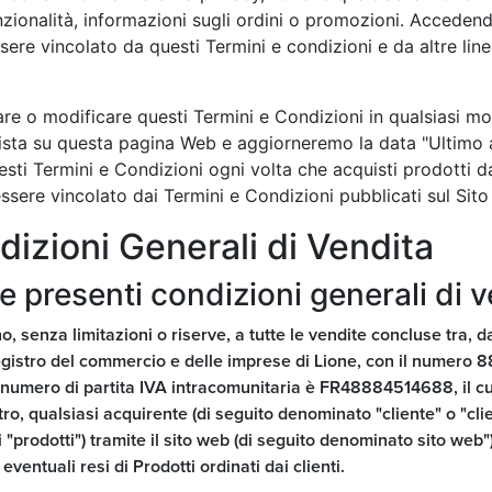
nzionalità, informazioni sugli ordini o promozioni. Accedendo
sere vincolato da questi Termini e condizioni e da altre line
ornare o modificare questi Termini e Condizioni in qualsia
vista su questa pagina Web e aggiorneremo la data "Ultimo 
esti Termini e Condizioni ogni volta che acquisti prodotti da
 essere vincolato dai Termini e Condizioni pubblicati sul Si
dizioni Generali di Vendita
le presenti condizioni generali di 
o, senza limitazioni o riserve, a tutte le vendite concluse tra, 
 registro del commercio e delle imprese di Lione, con il numero 
cui numero di partita IVA intracomunitaria è FR48884514688, il 
ro, qualsiasi acquirente (di seguito denominato "cliente" o "clie
i "prodotti") tramite il sito web (di seguito denominato sito web")
entuali resi di Prodotti ordinati dai clienti.