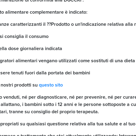
chiarazione di conformità alla DGCCRF.
tto alimentare complementare è indicato:
anze caratterizzanti il ??Prodotto o un'indicazione relativa alla 
 si consiglia il consumo
lla dose giornaliera indicata
gratori alimentari vengano utilizzati come sostituti di una dieta
sere tenuti fuori dalla portata dei bambini
 nostri prodotti su
questo sito
o venduti, né per diagnosticare, né per prevenire, né per curar
 allattano, i bambini sotto i 12 anni e le persone sottoposte 
ari, tranne su consiglio del proprio terapeuta.
ppropriati su qualsiasi questione relativa alla tua salute e al t