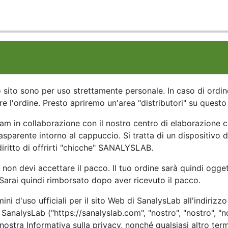
 sito sono per uso strettamente personale. In caso di ordine 
are l'ordine. Presto apriremo un'area "distributori" su questo
team in collaborazione con il nostro centro di elaborazione
rasparente intorno al cappuccio. Si tratta di un dispositivo d
 diritto di offrirti "chicche" SANALYSLAB.
a, non devi accettare il pacco. Il tuo ordine sarà quindi ogge
 Sarai quindi rimborsato dopo aver ricevuto il pacco.
ini d'uso ufficiali per il sito Web di SanalysLab all'indirizzo
a SanalysLab ("https://sanalyslab.com", "nostro", "nostro", "n
nostra Informativa sulla privacy, nonché qualsiasi altro term